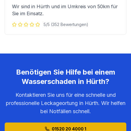
Wir sind in
Hürth
und im Umkreis von 50km für
Sie im Einsatz.
5/5 (352 Bewertungen)
Benötigen Sie Hilfe bei einem
Wasserschaden in
Hürth
?
Kontaktieren Sie uns für eine schnelle und
professionelle Leckageortung in
Hürth
. Wir helfen
bei Notfällen schnell.
01520 20 4000 1