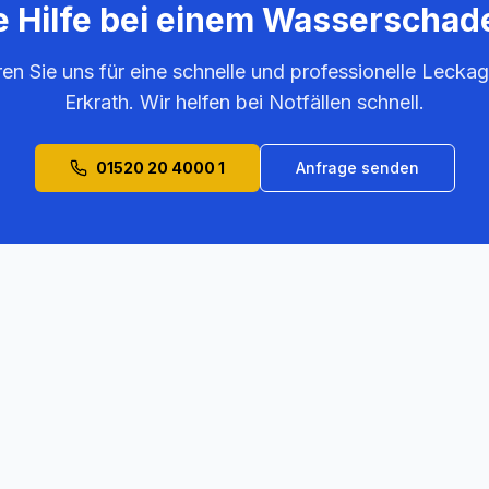
e Hilfe bei einem Wasserschad
ren Sie uns für eine schnelle und professionelle Leckag
Erkrath
. Wir helfen bei Notfällen schnell.
01520 20 4000 1
Anfrage senden