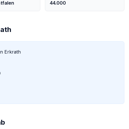
tfalen
44.000
rath
in
Erkrath
h
ab