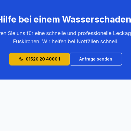
Hilfe bei einem Wasserschaden
ren Sie uns für eine schnelle und professionelle Leckag
Euskirchen
. Wir helfen bei Notfällen schnell.
01520 20 4000 1
Anfrage senden