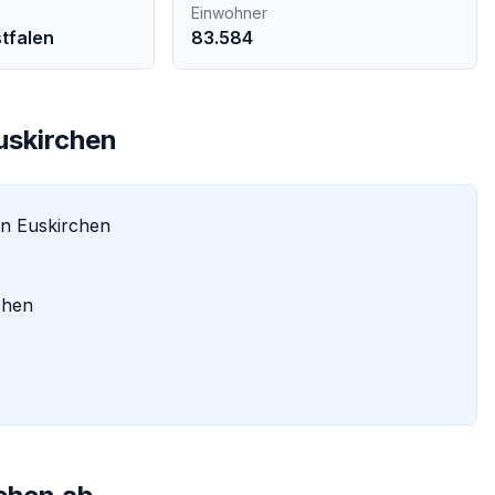
Einwohner
tfalen
83.584
uskirchen
in
Euskirchen
chen