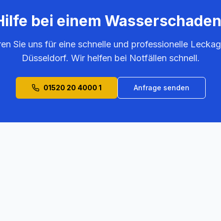
Hilfe bei einem Wasserschaden
ren Sie uns für eine schnelle und professionelle Leckag
Düsseldorf
. Wir helfen bei Notfällen schnell.
01520 20 4000 1
Anfrage senden