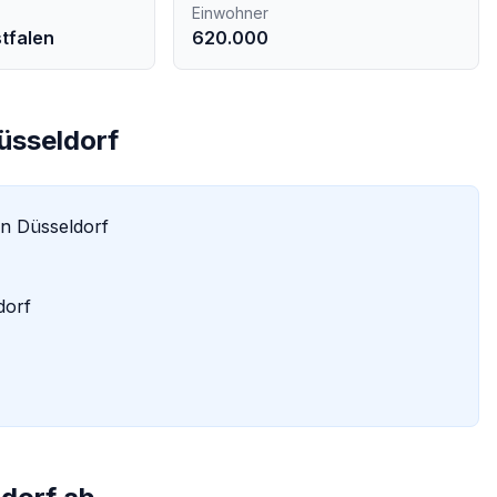
Einwohner
tfalen
620.000
üsseldorf
in
Düsseldorf
dorf