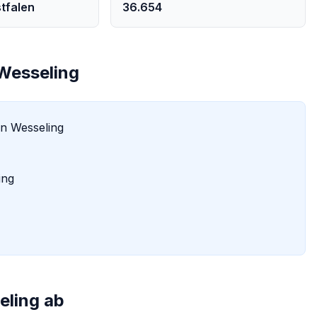
tfalen
36.654
Wesseling
in
Wesseling
ing
eling
ab