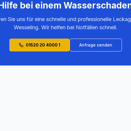
Hilfe bei einem Wasserschade
ren Sie uns für eine schnelle und professionelle Leckag
Wesseling
. Wir helfen bei Notfällen schnell.
01520 20 4000 1
Anfrage senden