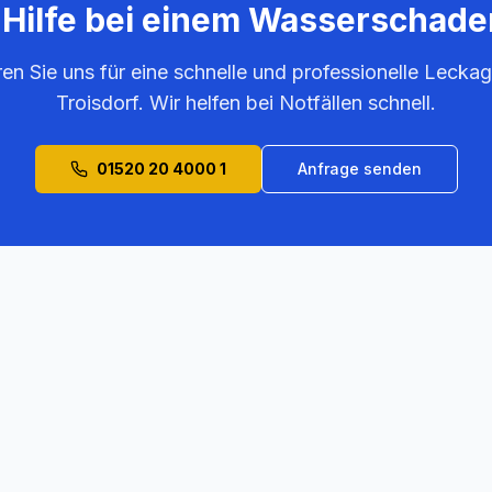
 Hilfe bei einem Wasserschade
ren Sie uns für eine schnelle und professionelle Leckag
Troisdorf
. Wir helfen bei Notfällen schnell.
01520 20 4000 1
Anfrage senden