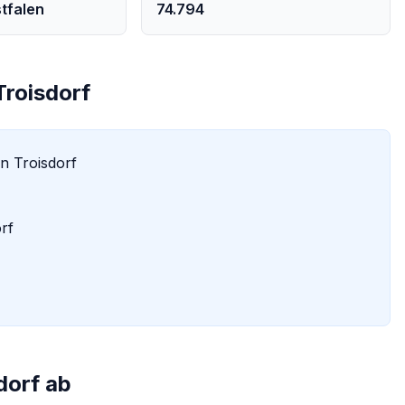
tfalen
74.794
Troisdorf
in
Troisdorf
rf
dorf
ab