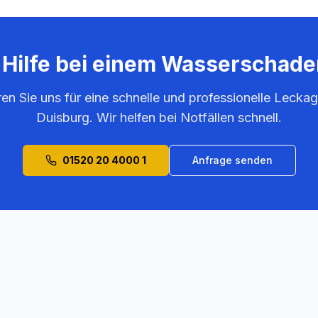
 Hilfe bei einem Wasserschade
ren Sie uns für eine schnelle und professionelle Leckag
Duisburg
. Wir helfen bei Notfällen schnell.
01520 20 4000 1
Anfrage senden