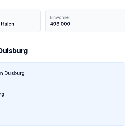
Einwohner
tfalen
498.000
Duisburg
in
Duisburg
rg