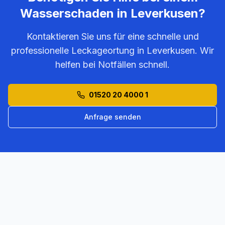
Wasserschaden in
Leverkusen
?
Kontaktieren Sie uns für eine schnelle und
professionelle Leckageortung in
Leverkusen
. Wir
helfen bei Notfällen schnell.
01520 20 4000 1
Anfrage senden