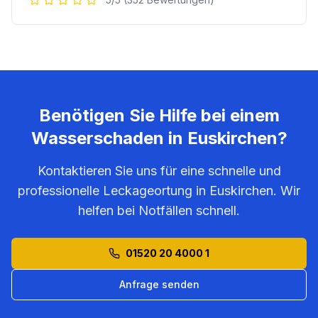
Benötigen Sie Hilfe bei einem
Wasserschaden in
Euskirchen
?
Kontaktieren Sie uns für eine schnelle und
professionelle Leckageortung in
Euskirchen
. Wir
helfen bei Notfällen schnell.
01520 20 4000 1
Anfrage senden