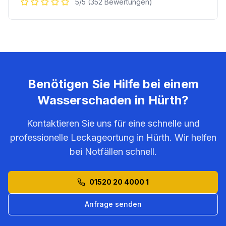
5/5 (352 Bewertungen)
Benötigen Sie Hilfe bei einem
Wasserschaden in
Hürth
?
Kontaktieren Sie uns für eine schnelle und
professionelle Leckageortung in
Hürth
. Wir helfen
bei Notfällen schnell.
01520 20 4000 1
Anfrage senden