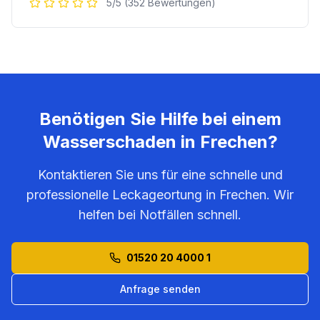
5/5 (352 Bewertungen)
Benötigen Sie Hilfe bei einem
Wasserschaden in
Frechen
?
Kontaktieren Sie uns für eine schnelle und
professionelle Leckageortung in
Frechen
. Wir
helfen bei Notfällen schnell.
01520 20 4000 1
Anfrage senden