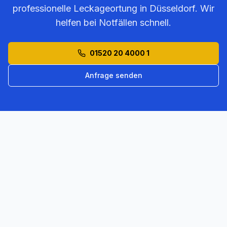
professionelle Leckageortung in
Düsseldorf
. Wir
helfen bei Notfällen schnell.
01520 20 4000 1
Anfrage senden