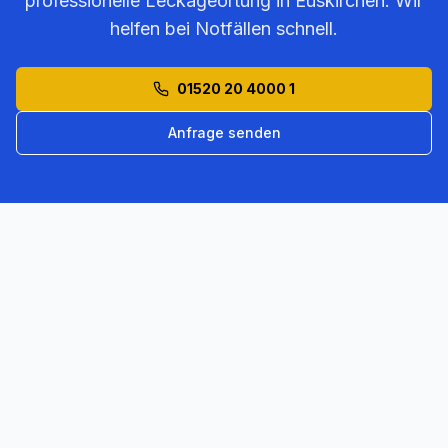
professionelle Leckageortung in
Euskirchen
. Wir
helfen bei Notfällen schnell.
01520 20 4000 1
Anfrage senden