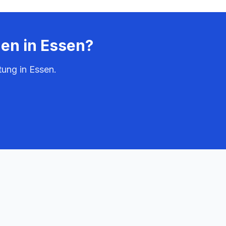
den in
Essen
?
tung in
Essen
.