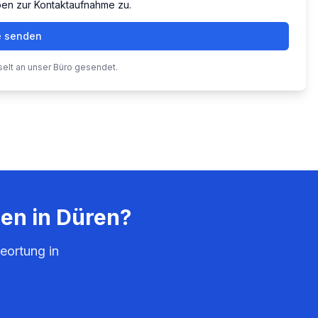
ben zur Kontaktaufnahme zu.
e senden
selt an unser Büro gesendet.
den in
Düren
?
eortung in