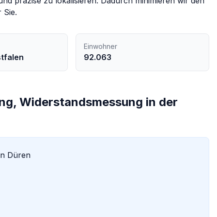
nd präzise zu lokalisieren. Dadurch minimieren wir den
 Sie.
Einwohner
tfalen
92.063
ng, Widerstandsmessung in der
in
Düren