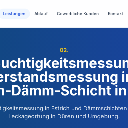
Leistungen
Ablauf
Gewerbliche Kunden
Kontakt
02
.
uchtigkeitsmessu
rstandsmessung i
ch-Dämm-Schicht in
tigkeitsmessung in Estrich und Dämmschichten
Leckageortung in
Düren
und Umgebung.