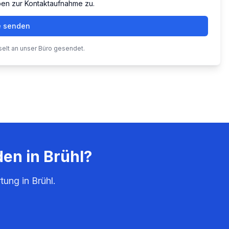
ben zur Kontaktaufnahme zu.
e senden
selt an unser Büro gesendet.
den in
Brühl
?
rtung in
Brühl
.