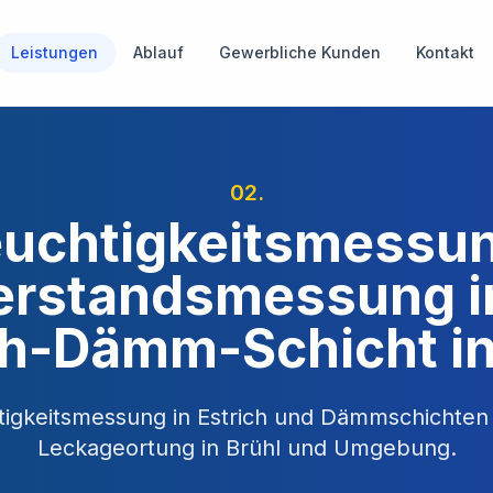
Leistungen
Ablauf
Gewerbliche Kunden
Kontakt
02
.
uchtigkeitsmessu
rstandsmessung i
ch-Dämm-Schicht in
tigkeitsmessung in Estrich und Dämmschichten
Leckageortung in
Brühl
und Umgebung.