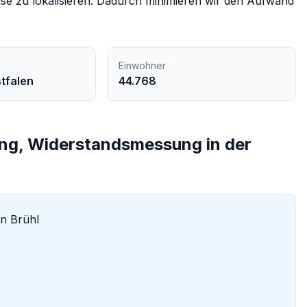
se zu lokalisieren. Dadurch minimieren wir den Aufwand
Einwohner
tfalen
44.768
ng, Widerstandsmessung in der
in
Brühl