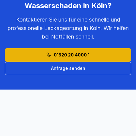
Wasserschaden in
Köln
?
Kontaktieren Sie uns für eine schnelle und
professionelle Leckageortung in
Köln
. Wir helfen
bei Notfällen schnell.
01520 20 4000 1
Anfrage senden