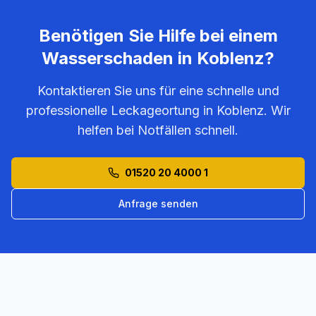
Benötigen Sie Hilfe bei einem
Wasserschaden in
Koblenz
?
Kontaktieren Sie uns für eine schnelle und
professionelle Leckageortung in
Koblenz
. Wir
helfen bei Notfällen schnell.
01520 20 4000 1
Anfrage senden