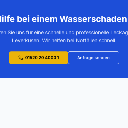
Hilfe bei einem Wasserschaden
ren Sie uns für eine schnelle und professionelle Leckag
Leverkusen
. Wir helfen bei Notfällen schnell.
01520 20 4000 1
Anfrage senden